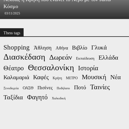
Κόσμο
03/11/2025
Thess tags
Shopping
Γλυκά
Βιβλίο
Άθληση
Αθήνα
Διασκέδαση
Δωρεάν
Ελλάδα
Εκπαίδευση
Θεσσαλονίκη
Ιστορία
Θέατρο
Μουσική
Νέα
Καλαμαριά
Καφές
Κρήτη
ΜΕΤΡΟ
Ταινίες
Ποτό
Πισίνες
ΟΑΣΘ
Ξενοδοχεία
Ποδήλατο
Φαγητό
Ταξίδια
Χαλκιδική