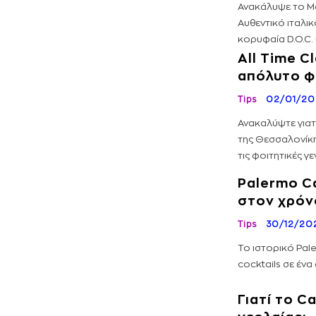
Ανακάλυψε το Ma
Αυθεντικό ιταλικ
κορυφαία D.O.C. 
All Time C
απόλυτο φ
Tips
02/01/2
Ανακαλύψτε γιατ
της Θεσσαλονίκης
τις φοιτητικές γε
Palermo Ca
στον χρόν
Tips
30/12/20
Το ιστορικό Pal
cocktails σε ένα
Γιατί το C