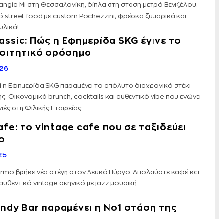
ngia Mi στη Θεσσαλονίκη, δίπλα στη στάση μετρό Βενιζέλου.
ό street food με custom Pochezzini, φρέσκα ζυμαρικά και
υλικά!
lassic: Πώς η Εφημερίδα SKG έγινε το
οιτητικό ορόσημο
026
ί η Εφημερίδα SKG παραμένει το απόλυτο διαχρονικό στέκι
. Οικονομικό brunch, cocktails και αυθεντικό vibe που ενώνει
νιές στη Φιλικής Εταιρείας.
fe: το vintage cafe που σε ταξιδεύει
ο
25
ermo βρήκε νέα στέγη στον Λευκό Πύργο. Απολαύστε καφέ και
 αυθεντικό vintage σκηνικό με jazz μουσική.
andy Bar παραμένει η Νο1 στάση της