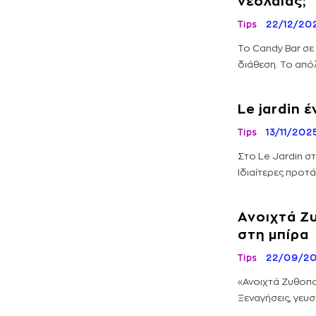
νεολαίας;
Tips
22/12/20
Το Candy Bar σε 
διάθεση. Το από
Le jardin 
Tips
13/11/202
Στο Le Jardin σ
Ιδιαίτερες προτά
Ανοιχτά Ζ
στη μπίρα
Tips
22/09/2
«Ανοιχτά Ζυθοπο
Ξεναγήσεις, γευσ