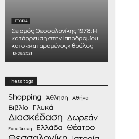
ΙΣΤΟΡΊΑ
ΙΣΤΟΡΊΑ
Σεισμός Θεσσαλονίκης 1978: Η
Πυρκαγι
κατάρρευση στην Ιπποδρομίου
Το χαμέ
και ο «καταραμένος» θρύλος
που βγή
13/08/2021
04/10/2021
Thess tags
Shopping
Άθληση
Αθήνα
Γλυκά
Βιβλίο
Διασκέδαση
Δωρεάν
Θέατρο
Ελλάδα
Εκπαίδευση
Θεσσαλονίκη
Ιστορία