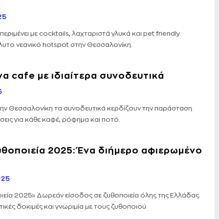
25
περιμένει με cocktails, λαχταριστά γλυκά και pet friendly
λυτο νεανικό hotspot στην Θεσσαλονίκη.
ένα cafe με ιδιαίτερα συνοδευτικά
5
την Θεσσαλονίκη τα συνοδευτικά κερδίζουν την παράσταση.
σεις για κάθε καφέ, ρόφημα και ποτό.
υθοποιεία 2025: Ένα διήμερο αφιερωμένο
025
ιεία 2025» Δωρεάν είσοδος σε ζυθοποιεία όλης της Ελλάδας.
τικές δοκιμές και γνωριμία με τους ζυθοποιού.