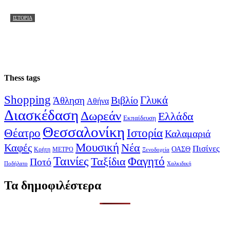
ΙΣΤΟΡΊΑ
Βίλα Καπαντζή (πρώην ΝΑΤΟ): Το αρχοντικό της
Βασιλίσσης Όλγας με το σκοτεινό παρελθόν
02/10/2023
Thess tags
Shopping
Γλυκά
Βιβλίο
Άθληση
Αθήνα
Διασκέδαση
Δωρεάν
Ελλάδα
Εκπαίδευση
Θεσσαλονίκη
Ιστορία
Θέατρο
Καλαμαριά
Μουσική
Νέα
Καφές
Πισίνες
ΟΑΣΘ
Κρήτη
ΜΕΤΡΟ
Ξενοδοχεία
Ταινίες
Φαγητό
Ταξίδια
Ποτό
Ποδήλατο
Χαλκιδική
Τα δημοφιλέστερα