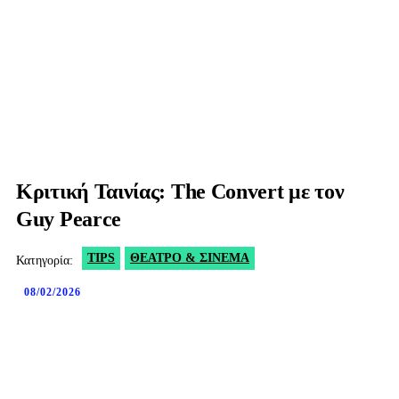
Κριτική Ταινίας: The Convert με τον
Guy Pearce
TIPS
ΘΈΑΤΡΟ & ΣΙΝΕΜΆ
Κατηγορία:
08/02/2026
Facebook
X
WhatsApp
Viber
Co