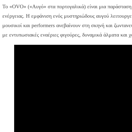
Το «OVO» («Αυγό» στα πορτογαλικά) είναι μια παράσταση 
ενέργειας. Η εμφάνιση ενός μυστηριώδους αυγού λειτουργε
μουσικοί και performers ανεβαίνουν στη σκηνή και ζωνταν
με εντυπωσιακές εναέριες φιγούρες, δυναμικά άλματα και χ