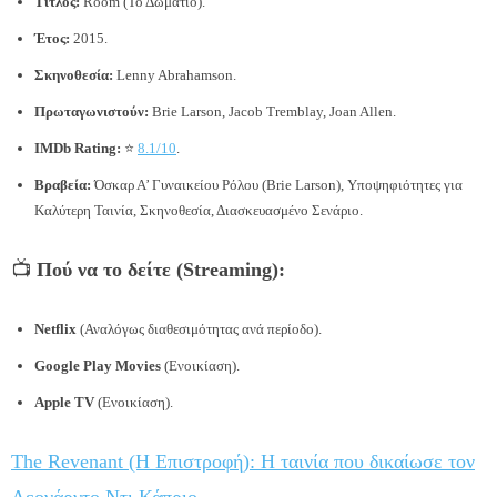
Τίτλος:
Room (Το Δωμάτιο).
Έτος:
2015.
Σκηνοθεσία:
Lenny Abrahamson.
Πρωταγωνιστούν:
Brie Larson, Jacob Tremblay, Joan Allen.
IMDb Rating:
⭐
8.1/10
.
Βραβεία:
Όσκαρ Α’ Γυναικείου Ρόλου (Brie Larson), Υποψηφιότητες για
Καλύτερη Ταινία, Σκηνοθεσία, Διασκευασμένο Σενάριο.
📺
Πού να το δείτε (Streaming):
Netflix
(Αναλόγως διαθεσιμότητας ανά περίοδο).
Google Play Movies
(Ενοικίαση).
Apple TV
(Ενοικίαση).
The Revenant (Η Επιστροφή): Η ταινία που δικαίωσε τον
Λεονάρντο Ντι Κάπριο