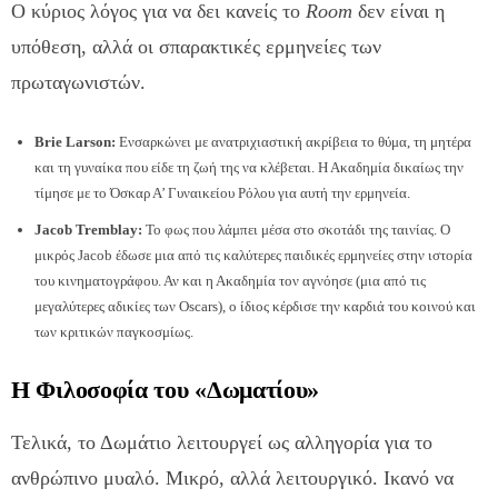
Ο κύριος λόγος για να δει κανείς το
Room
δεν είναι η
υπόθεση, αλλά οι σπαρακτικές ερμηνείες των
πρωταγωνιστών.
Brie Larson:
Ενσαρκώνει με ανατριχιαστική ακρίβεια το θύμα, τη μητέρα
και τη γυναίκα που είδε τη ζωή της να κλέβεται. Η Ακαδημία δικαίως την
τίμησε με το Όσκαρ Α’ Γυναικείου Ρόλου για αυτή την ερμηνεία.
Jacob Tremblay:
Το φως που λάμπει μέσα στο σκοτάδι της ταινίας. Ο
μικρός Jacob έδωσε μια από τις καλύτερες παιδικές ερμηνείες στην ιστορία
του κινηματογράφου. Αν και η Ακαδημία τον αγνόησε (μια από τις
μεγαλύτερες αδικίες των Oscars), ο ίδιος κέρδισε την καρδιά του κοινού και
των κριτικών παγκοσμίως.
Η Φιλοσοφία του «Δωματίου»
Τελικά, το Δωμάτιο λειτουργεί ως αλληγορία για το
ανθρώπινο μυαλό. Μικρό, αλλά λειτουργικό. Ικανό να