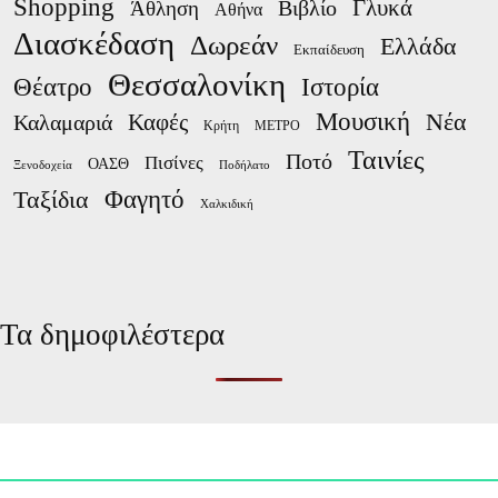
Shopping
Γλυκά
Βιβλίο
Άθληση
Αθήνα
Διασκέδαση
Δωρεάν
Ελλάδα
Εκπαίδευση
Θεσσαλονίκη
Ιστορία
Θέατρο
Μουσική
Νέα
Καλαμαριά
Καφές
Κρήτη
ΜΕΤΡΟ
Ταινίες
Ποτό
Πισίνες
ΟΑΣΘ
Ξενοδοχεία
Ποδήλατο
Φαγητό
Ταξίδια
Χαλκιδική
Τα δημοφιλέστερα