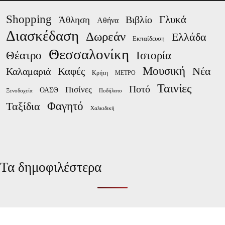
Shopping
Γλυκά
Βιβλίο
Άθληση
Αθήνα
Διασκέδαση
Δωρεάν
Ελλάδα
Εκπαίδευση
Θεσσαλονίκη
Ιστορία
Θέατρο
Μουσική
Νέα
Καλαμαριά
Καφές
Κρήτη
ΜΕΤΡΟ
Ταινίες
Ποτό
Πισίνες
ΟΑΣΘ
Ξενοδοχεία
Ποδήλατο
Φαγητό
Ταξίδια
Χαλκιδική
Τα δημοφιλέστερα