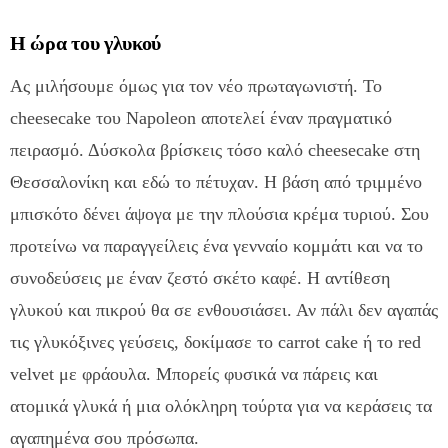
Η ώρα του γλυκού
Ας μιλήσουμε όμως για τον νέο πρωταγωνιστή. Το
cheesecake του Napoleon αποτελεί έναν πραγματικό
πειρασμό. Δύσκολα βρίσκεις τόσο καλό cheesecake στη
Θεσσαλονίκη και εδώ το πέτυχαν. Η βάση από τριμμένο
μπισκότο δένει άψογα με την πλούσια κρέμα τυριού. Σου
προτείνω να παραγγείλεις ένα γενναίο κομμάτι και να το
συνοδεύσεις με έναν ζεστό σκέτο καφέ. Η αντίθεση
γλυκού και πικρού θα σε ενθουσιάσει. Αν πάλι δεν αγαπάς
τις γλυκόξινες γεύσεις, δοκίμασε το carrot cake ή το red
velvet με φράουλα. Μπορείς φυσικά να πάρεις και
ατομικά γλυκά ή μια ολόκληρη τούρτα για να κεράσεις τα
αγαπημένα σου πρόσωπα.