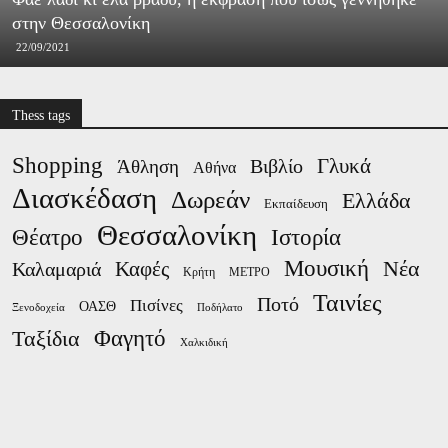
στην Θεσσαλονίκη
22/09/2021
Thess tags
Shopping
Γλυκά
Βιβλίο
Άθληση
Αθήνα
Διασκέδαση
Δωρεάν
Ελλάδα
Εκπαίδευση
Θεσσαλονίκη
Ιστορία
Θέατρο
Μουσική
Νέα
Καλαμαριά
Καφές
Κρήτη
ΜΕΤΡΟ
Ταινίες
Ποτό
Πισίνες
ΟΑΣΘ
Ξενοδοχεία
Ποδήλατο
Φαγητό
Ταξίδια
Χαλκιδική