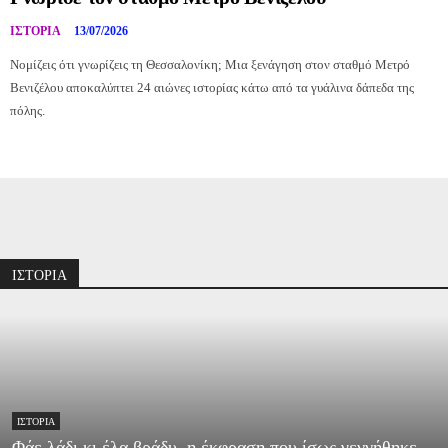
ΙΣΤΟΡΊΑ
13/07/2026
Νομίζεις ότι γνωρίζεις τη Θεσσαλονίκη; Μια ξενάγηση στον σταθμό Μετρό
Βενιζέλου αποκαλύπτει 24 αιώνες ιστορίας κάτω από τα γυάλινα δάπεδα της
πόλης.
Διαφήμιση
ΙΣΤΟΡΙΑ
ΙΣΤΟΡΊΑ
Φάε λάδι κι έλα βράδυ, η έκφραση που ίσως γεννήθηκε