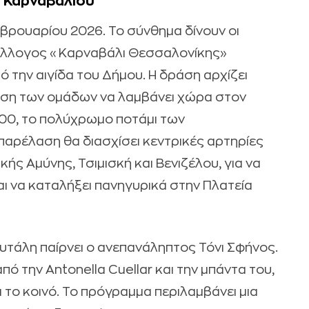
υ Καρναβαλιού
εβρουαρίου 2026. Το σύνθημα δίνουν οι
Σύλλογος «Καρναβάλι Θεσσαλονίκης»
 την αιγίδα του Δήμου. Η δράση αρχίζει
ωση των ομάδων να λαμβάνει χώρα στον
6:00, το πολύχρωμο ποτάμι των
 παρέλαση θα διασχίσει κεντρικές αρτηρίες
ής Αμύνης, Τσιμισκή και Βενιζέλου, για να
ι να καταλήξει πανηγυρικά στην Πλατεία
 σκυτάλη παίρνει ο ανεπανάληπτος Τόνι Σφήνος.
ό την Antonella Cuellar και την μπάντα του,
 το κοινό. Το πρόγραμμα περιλαμβάνει μια