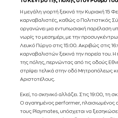
Το Κέντρο της Πόλης στον Ρυθμό το
Η μεγάλη γιορτή ξεκινά την Κυριακή 15 Φ
καρναβαλιστές, καθώς ο Πολιτιστικός 
οργανώνει μια εντυπωσιακή παρέλαση υπό
νωρίς το μεσημέρι, με την προσυγκέντρ
Λευκό Πύργο στις 15:00. Ακριβώς στις 1
καρναβαλιστών ξεκινά την πορεία του. Η
της πόλης, περνώντας από τις οδούς Εθνικ
στρίψει τελικά στην οδό Μητροπόλεως κα
Αριστοτέλους.
Εκεί, το σκηνικό αλλάζει. Στις 19:00, τη
Ο αγαπημένος performer, πλαισιωμένος απ
τους Playmates, υπόσχεται να ξεσηκώσει