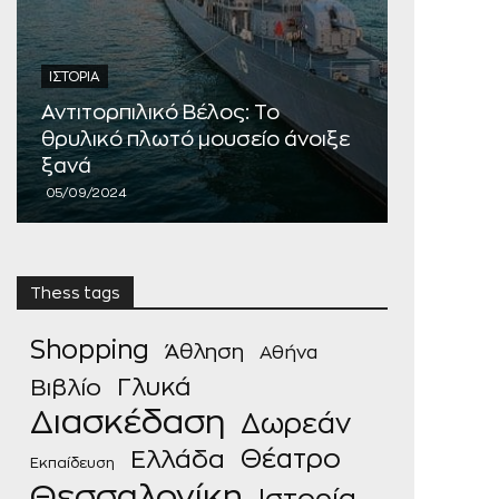
ΙΣΤΟΡΊΑ
ΙΣΤΟΡΊΑ
Ναύαρχο
Αντιτορπιλικό Βέλος: Το
«Μπουρλ
θρυλικό πλωτό μουσείο άνοιξε
Θερμαϊκο
ξανά
του Φετ
05/09/2024
15/10/2021
Thess tags
Shopping
Άθληση
Αθήνα
Γλυκά
Βιβλίο
Διασκέδαση
Δωρεάν
Θέατρο
Ελλάδα
Εκπαίδευση
Θεσσαλονίκη