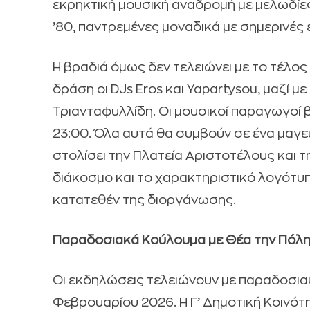
εκρηκτική μουσική αναδρομή με μελωδίες α
’80, παντρεμένες μοναδικά με σημερινές ε
Η βραδιά όμως δεν τελειώνει με το τέλο
δράση οι DJs Eros και Yapartysou, μαζί μ
Τριανταφυλλίδη. Οι μουσικοί παραγωγοί β
23:00. Όλα αυτά θα συμβούν σε ένα μαγε
στολίσει την Πλατεία Αριστοτέλους και τ
διάκοσμο και το χαρακτηριστικό λογότυπ
κατατεθέν της διοργάνωσης.
Παραδοσιακά Κούλουμα με Θέα την Πόλ
Οι εκδηλώσεις τελειώνουν με παραδοσια
Φεβρουαρίου 2026. Η Γ’ Δημοτική Κοινό