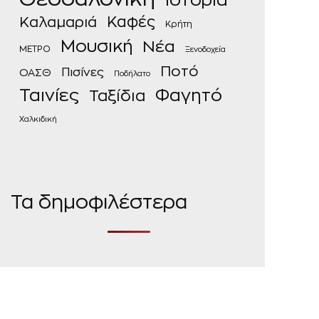
Ιστορία
Καφές
Καλαμαριά
Κρήτη
Μουσική
Νέα
ΜΕΤΡΟ
Ξενοδοχεία
Ποτό
Πισίνες
ΟΑΣΘ
Ποδήλατο
Ταινίες
Φαγητό
Ταξίδια
Χαλκιδική
Τα δημοφιλέστερα