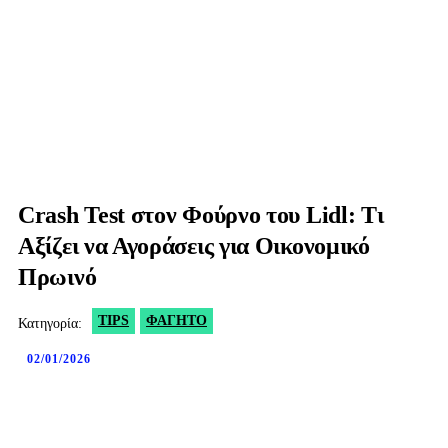
Crash Test στον Φούρνο του Lidl: Τι
Αξίζει να Αγοράσεις για Οικονομικό
Πρωινό
TIPS
ΦΑΓΗΤΌ
Κατηγορία:
02/01/2026
Facebook
X
WhatsApp
Viber
Co