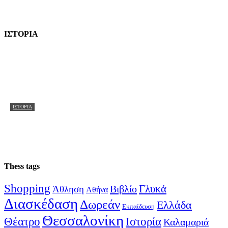
ΙΣΤΟΡΙΑ
ΙΣΤΟΡΊΑ
Ναύαρχος Βότσης: Ο «Μπουρλοτιέρης» του Θερμαϊκο
και η θρυλική βύθιση του Φετχί Μπουλέντ
15/10/2021
Thess tags
Shopping
Γλυκά
Βιβλίο
Άθληση
Αθήνα
Διασκέδαση
Δωρεάν
Ελλάδα
Εκπαίδευση
Θεσσαλονίκη
Ιστορία
Θέατρο
Καλαμαριά