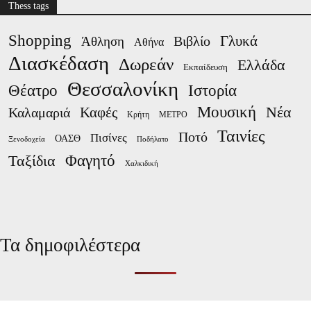
Thess tags
Shopping
Γλυκά
Βιβλίο
Άθληση
Αθήνα
Διασκέδαση
Δωρεάν
Ελλάδα
Εκπαίδευση
Θεσσαλονίκη
Ιστορία
Θέατρο
Μουσική
Νέα
Καλαμαριά
Καφές
Κρήτη
ΜΕΤΡΟ
Ταινίες
Ποτό
Πισίνες
ΟΑΣΘ
Ξενοδοχεία
Ποδήλατο
Φαγητό
Ταξίδια
Χαλκιδική
Τα δημοφιλέστερα